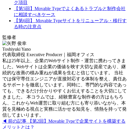
ク項目
【第5回】Movable Typeでよくあるトラブルと制作会社
に相談すべきケース
【第6回】 Movable Typeサイトをリニューアル・移行す
る時の注意点
監修者
Toshiyuki Yano
代表取締役 Executive Producer｜福岡オフィス
私は25年以上、企業のWebサイト制作・運営に携わってきま
した。Webサイトは企業の価値を映す大切な資産であり、継
続的な改善の積み重ねが成果を生むと信じています。 当社
では保守専任エンジニアが直接対応する体制を整え、責任あ
るサポートを徹底しています。同時に、専門的な内容であっ
ても、できるだけ分かりやすくお伝えすることを大切にして
きました。 本コラムでは、経験豊富な制作者の方はもちろ
ん、これからWeb運営に取り組む方にも寄り添いながら、本
質を見極める視点と実務に活かせる知見を、情熱を持って発
信してまいります。
◀ 前の記事
【第2回】Movable Typeで企業サイトを構築する
メリットとは？