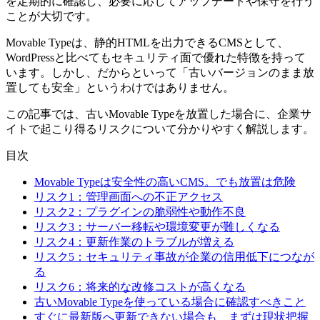
を定期的に確認し、必要に応じてアップデートや保守を行う
ことが大切です。
Movable Typeは、静的HTMLを出力できるCMSとして、
WordPressと比べてもセキュリティ面で優れた特徴を持って
います。しかし、だからといって「古いバージョンのまま放
置しても安全」というわけではありません。
この記事では、古いMovable Typeを放置した場合に、企業サ
イトで起こり得るリスクについて分かりやすく解説します。
目次
Movable Typeは安全性の高いCMS。でも放置は危険
リスク1：管理画面への不正アクセス
リスク2：プラグインの脆弱性や動作不良
リスク3：サーバー移転や環境変更が難しくなる
リスク4：更新作業のトラブルが増える
リスク5：セキュリティ事故が企業の信用低下につなが
る
リスク6：将来的な改修コストが高くなる
古いMovable Typeを使っている場合に確認すべきこと
すぐに最新版へ更新できない場合も、まずは現状把握